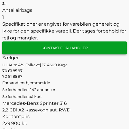
Ja
Antal airbags
1
Specifikationer er angivet for varebilen generelt og
ikke for den specifikke varebil. Der tages forbehold for
fejl og mangler.
KONTAKT FORHANDLER
Sælger
H.I Auto A/S
Falkevej 17
4600 Køge
70 81 85 97
70 81 85 97
Forhandlers hjemmeside
Se forhandlers 142 annoncer
Se forhandler på kort
Mercedes-Benz Sprinter 316
2,2 CDi A2 Kassevogn aut. RWD
Kontantpris
229.900 kr.