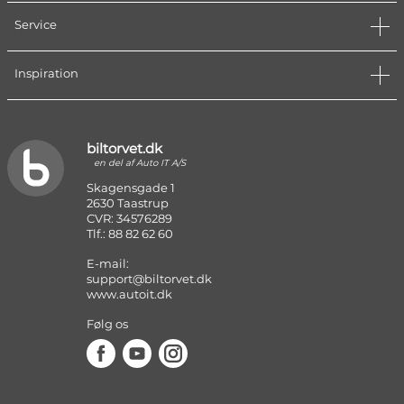
Service
Inspiration
biltorvet.dk
en del af Auto IT A/S
Skagensgade 1
2630 Taastrup
CVR: 34576289
Tlf.: 88 82 62 60
E-mail:
support@biltorvet.dk
www.autoit.dk
Følg os