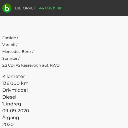
BILTORVET
44.896 biler
Forside
/
Varebil
/
Mercedes-Benz
/
Sprinter
/
2,2 CDi A2 Kassevogn aut. RWD
Kilometer
136.000 km
Drivmiddel
Diesel
1. indreg
09-09-2020
Årgang
2020