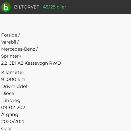
BILTORVET
45.125 biler
Forside
/
Varebil
/
Mercedes-Benz
/
Sprinter
/
2,2 CDi A2 Kassevogn RWD
Kilometer
91.000 km
Drivmiddel
Diesel
1. indreg
09-02-2021
Årgang
2020/2021
Gear