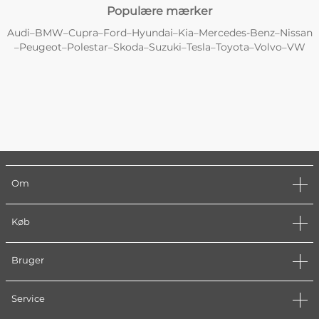
Populære mærker
Audi
BMW
Cupra
Ford
Hyundai
Kia
Mercedes-Benz
Nissan
–
–
–
–
–
–
–
Peugeot
Polestar
Skoda
Suzuki
Tesla
Toyota
Volvo
VW
–
–
–
–
–
–
–
–
Om
Køb
Bruger
Service