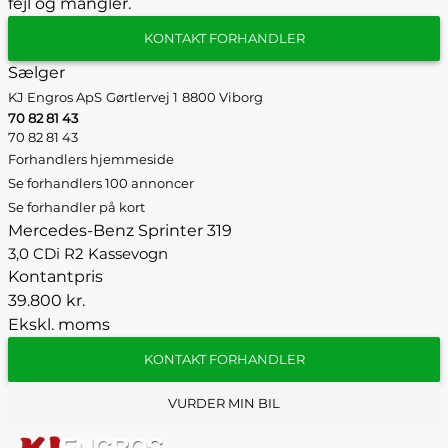
fejl og mangler.
KONTAKT FORHANDLER
Sælger
KJ Engros ApS
Gørtlervej 1
8800 Viborg
70 82 81 43
70 82 81 43
Forhandlers hjemmeside
Se forhandlers 100 annoncer
Se forhandler på kort
Mercedes-Benz Sprinter 319
3,0 CDi R2 Kassevogn
Kontantpris
39.800 kr.
Ekskl. moms
KONTAKT FORHANDLER
VURDER MIN BIL