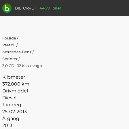
BILTORVET
44.791 biler
Forside
/
Varebil
/
Mercedes-Benz
/
Sprinter
/
3,0 CDi R2 Kassevogn
Kilometer
372.000 km
Drivmiddel
Diesel
1. indreg
25-02-2013
Årgang
2013