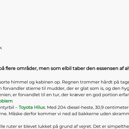
k
 flere områder, men som elbil taber den essensen af alt d
 sorte himmel og kabinen op. Regnen trommer hårdt på taget,
 forvandler stierne til mudder, der er glat som is, og den 
en, er forvandlet til en tur, der kræver en god portion erfar
roblem
ntyrbil –
Toyota Hilux
. Med 204 diesel-heste, 30,9 centimeter 
rne. Måske derfor kommer vi ned ad bakkerne uden skramm
e ruter er blevet lukket på grund af vejret. Det er simpelthen