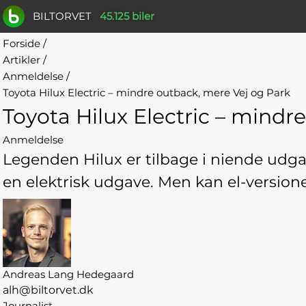
BILTORVET
45.125 biler
Forside
/
Artikler
/
Anmeldelse
/
Toyota Hilux Electric – mindre outback, mere Vej og Park
Toyota Hilux Electric – mindr
Anmeldelse
Legenden Hilux er tilbage i niende udga
en elektrisk udgave. Men kan el-versio
Andreas Lang Hedegaard
alh@biltorvet.dk
Journalist