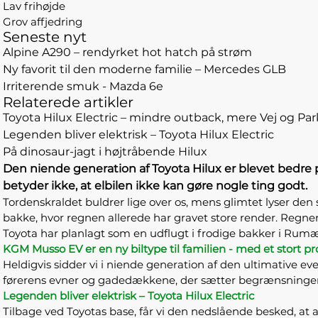
Lav frihøjde
Grov affjedring
Seneste nyt
Alpine A290 – rendyrket hot hatch på strøm
Ny favorit til den moderne familie – Mercedes GLB
Irriterende smuk - Mazda 6e
Relaterede artikler
Toyota Hilux Electric – mindre outback, mere Vej og Par
Legenden bliver elektrisk – Toyota Hilux Electric
På dinosaur-jagt i højtråbende Hilux
Den niende generation af Toyota Hilux er blevet bedre på
betyder ikke, at elbilen ikke kan gøre nogle ting godt.
Tordenskraldet buldrer lige over os, mens glimtet lyser den
bakke, hvor regnen allerede har gravet store render. Regnen
Toyota har planlagt som en udflugt i frodige bakker i Rumæni
KGM Musso EV er en ny biltype til familien - med et stort p
Heldigvis sidder vi i niende generation af den ultimative eve
førerens evner og gadedækkene, der sætter begrænsninge
Legenden bliver elektrisk – Toyota Hilux Electric
Tilbage ved Toyotas base, får vi den nedslående besked, at all