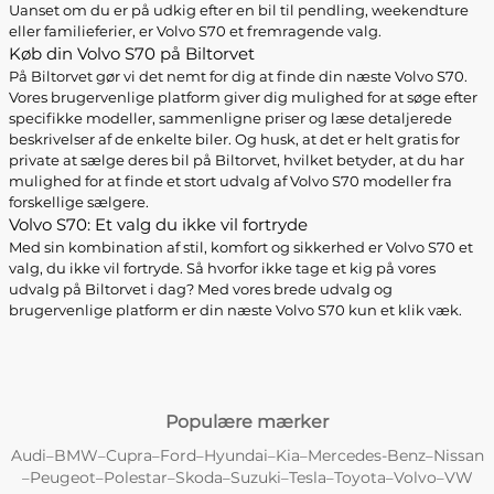
Uanset om du er på udkig efter en bil til pendling, weekendture
eller familieferier, er Volvo S70 et fremragende valg.
Køb din Volvo S70 på Biltorvet
På Biltorvet gør vi det nemt for dig at finde din næste Volvo S70.
Vores brugervenlige platform giver dig mulighed for at søge efter
specifikke modeller, sammenligne priser og læse detaljerede
beskrivelser af de enkelte biler. Og husk, at det er helt gratis for
private at sælge deres bil på Biltorvet, hvilket betyder, at du har
mulighed for at finde et stort udvalg af Volvo S70 modeller fra
forskellige sælgere.
Volvo S70: Et valg du ikke vil fortryde
Med sin kombination af stil, komfort og sikkerhed er Volvo S70 et
valg, du ikke vil fortryde. Så hvorfor ikke tage et kig på vores
udvalg på Biltorvet i dag? Med vores brede udvalg og
brugervenlige platform er din næste Volvo S70 kun et klik væk.
Populære mærker
Audi
BMW
Cupra
Ford
Hyundai
Kia
Mercedes-Benz
Nissan
–
–
–
–
–
–
–
Peugeot
Polestar
Skoda
Suzuki
Tesla
Toyota
Volvo
VW
–
–
–
–
–
–
–
–