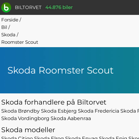
BILTORVET
44.876 biler
Forside
/
Bil
/
Skoda
/
Roomster Scout
Skoda Roomster Scout
Skoda forhandlere på Biltorvet
Skoda Brøndby
Skoda Esbjerg
Skoda Fredericia
Skoda 
Skoda Vordingborg
Skoda Aabenraa
Skoda modeller
Skoda Citigo
Skoda Elroq
Skoda Enyaq
Skoda Epiq
Sko