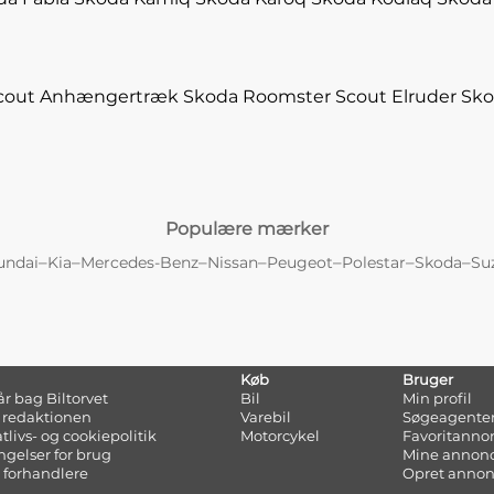
cout Anhængertræk
Skoda Roomster Scout Elruder
Sko
Populære mærker
–
–
–
–
–
–
–
undai
Kia
Mercedes-Benz
Nissan
Peugeot
Polestar
Skoda
Su
Køb
Bruger
tår bag Biltorvet
Bil
Min profil
 redaktionen
Varebil
Søgeagente
atlivs- og cookiepolitik
Motorcykel
Favoritanno
ngelser for brug
Mine annon
 forhandlere
Opret anno