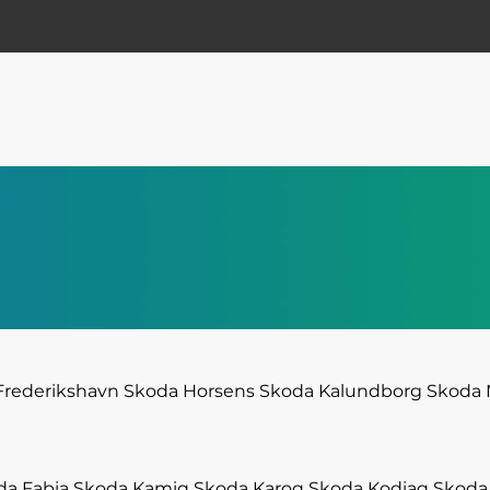
Frederikshavn
Skoda Horsens
Skoda Kalundborg
Skoda 
da Fabia
Skoda Kamiq
Skoda Karoq
Skoda Kodiaq
Skoda