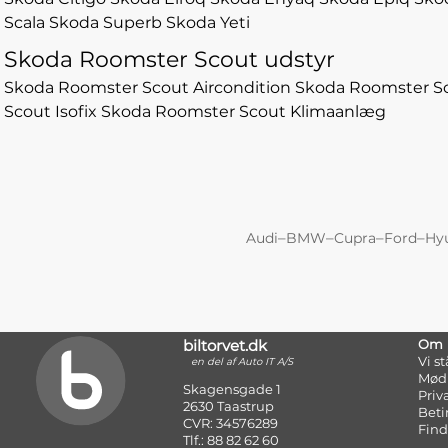
Scala
Skoda Superb
Skoda Yeti
Skoda Roomster Scout udstyr
Skoda Roomster Scout Aircondition
Skoda Roomster S
Scout Isofix
Skoda Roomster Scout Klimaanlæg
–
–
–
–
Audi
BMW
Cupra
Ford
Hy
biltorvet.dk
Om
Vi s
en del af Auto IT A/S
Mød
Skagensgade 1
Priv
2630 Taastrup
Beti
CVR: 34576289
Find
Tlf.: 88 82 62 60