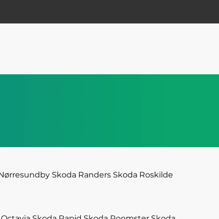
Nørresundby
Skoda Randers
Skoda Roskilde
 Octavia
Skoda Rapid
Skoda Roomster
Skoda