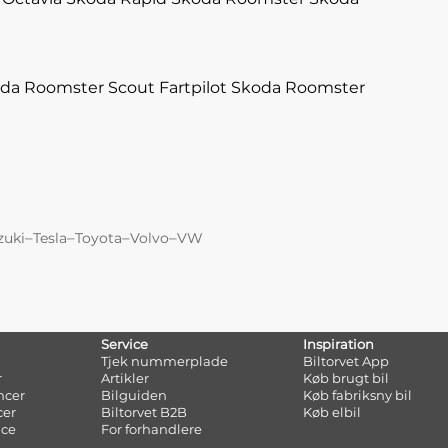
da Roomster Scout Fartpilot
Skoda Roomster
–
–
–
–
zuki
Tesla
Toyota
Volvo
VW
Service
Inspiration
Tjek nummerplade
Biltorvet App
r
Artikler
Køb brugt bil
ncer
Bilguiden
Køb fabriksny bil
cer
Biltorvet B2B
Køb elbil
nce
For forhandlere