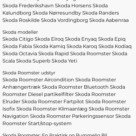
Skoda Frederikshavn
Skoda Horsens
Skoda
Kalundborg
Skoda Nørresundby
Skoda Randers
Skoda Roskilde
Skoda Vordingborg
Skoda Aabenraa
Skoda modeller
Skoda Citigo
Skoda Elroq
Skoda Enyaq
Skoda Epiq
Skoda Fabia
Skoda Kamiq
Skoda Karoq
Skoda Kodiaq
Skoda Octavia
Skoda Rapid
Skoda Roomster
Skoda
Scala
Skoda Superb
Skoda Yeti
Skoda Roomster udstyr
Skoda Roomster Aircondition
Skoda Roomster
Anhængertræk
Skoda Roomster Bluetooth
Skoda
Roomster Diesel partikelfilter
Skoda Roomster
Elruder
Skoda Roomster Fartpilot
Skoda Roomster
Isofix
Skoda Roomster Klimaanlæg
Skoda Roomster
Navigation
Skoda Roomster Parkeringssensor
Skoda
Roomster Start/stop-system
Skoda Roomster: En Praktisk og Rummelig Bil