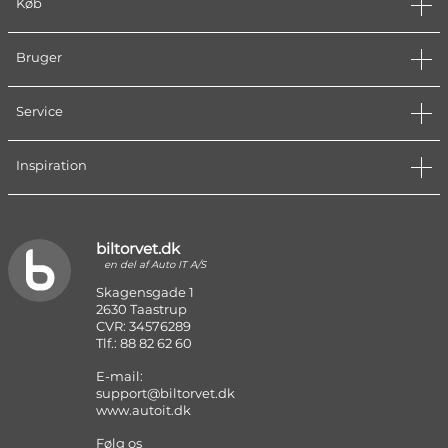
Køb
Bruger
Service
Inspiration
biltorvet.dk
en del af Auto IT A/S
Skagensgade 1
2630 Taastrup
CVR: 34576289
Tlf.: 88 82 62 60
E-mail:
support@biltorvet.dk
www.autoit.dk
Følg os