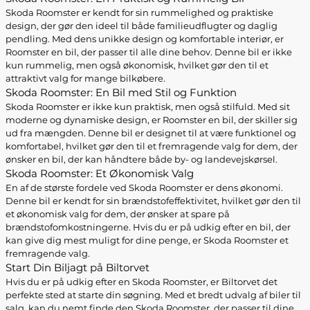
Skoda Roomster er kendt for sin rummelighed og praktiske
design, der gør den ideel til både familieudflugter og daglig
pendling. Med dens unikke design og komfortable interiør, er
Roomster en bil, der passer til alle dine behov. Denne bil er ikke
kun rummelig, men også økonomisk, hvilket gør den til et
attraktivt valg for mange bilkøbere.
Skoda Roomster: En Bil med Stil og Funktion
Skoda Roomster er ikke kun praktisk, men også stilfuld. Med sit
moderne og dynamiske design, er Roomster en bil, der skiller sig
ud fra mængden. Denne bil er designet til at være funktionel og
komfortabel, hvilket gør den til et fremragende valg for dem, der
ønsker en bil, der kan håndtere både by- og landevejskørsel.
Skoda Roomster: Et Økonomisk Valg
En af de største fordele ved Skoda Roomster er dens økonomi.
Denne bil er kendt for sin brændstofeffektivitet, hvilket gør den til
et økonomisk valg for dem, der ønsker at spare på
brændstofomkostningerne. Hvis du er på udkig efter en bil, der
kan give dig mest muligt for dine penge, er Skoda Roomster et
fremragende valg.
Start Din Biljagt på Biltorvet
Hvis du er på udkig efter en Skoda Roomster, er Biltorvet det
perfekte sted at starte din søgning. Med et bredt udvalg af biler til
salg, kan du nemt finde den Skoda Roomster, der passer til dine