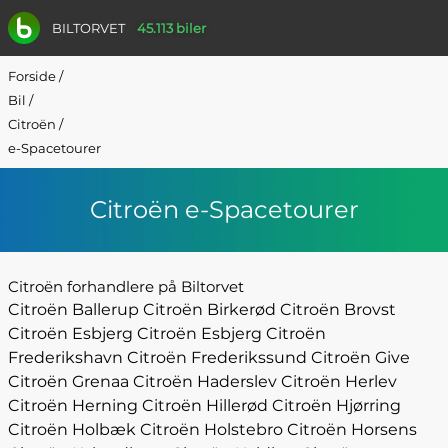
BILTORVET
45.113 biler
Forside
/
Bil
/
Citroën
/
e-Spacetourer
Citroën e-Spacetourer
Citroën forhandlere på Biltorvet
Citroën Ballerup
Citroën Birkerød
Citroën Brovst
Citroën Esbjerg
Citroën Esbjerg
Citroën
Frederikshavn
Citroën Frederikssund
Citroën Give
Citroën Grenaa
Citroën Haderslev
Citroën Herlev
Citroën Herning
Citroën Hillerød
Citroën Hjørring
Citroën Holbæk
Citroën Holstebro
Citroën Horsens