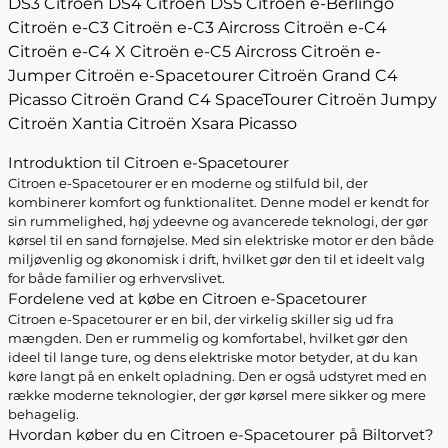
DS3
Citroën DS4
Citroën DS5
Citroën e-Berlingo
Citroën e-C3
Citroën e-C3 Aircross
Citroën e-C4
Citroën e-C4 X
Citroën e-C5 Aircross
Citroën e-
Jumper
Citroën e-Spacetourer
Citroën Grand C4
Picasso
Citroën Grand C4 SpaceTourer
Citroën Jumpy
Citroën Xantia
Citroën Xsara Picasso
Introduktion til Citroen e-Spacetourer
Citroen e-Spacetourer er en moderne og stilfuld bil, der
kombinerer komfort og funktionalitet. Denne model er kendt for
sin rummelighed, høj ydeevne og avancerede teknologi, der gør
kørsel til en sand fornøjelse. Med sin elektriske motor er den både
miljøvenlig og økonomisk i drift, hvilket gør den til et ideelt valg
for både familier og erhvervslivet.
Fordelene ved at købe en Citroen e-Spacetourer
Citroen e-Spacetourer er en bil, der virkelig skiller sig ud fra
mængden. Den er rummelig og komfortabel, hvilket gør den
ideel til lange ture, og dens elektriske motor betyder, at du kan
køre langt på en enkelt opladning. Den er også udstyret med en
række moderne teknologier, der gør kørsel mere sikker og mere
behagelig.
Hvordan køber du en Citroen e-Spacetourer på Biltorvet?