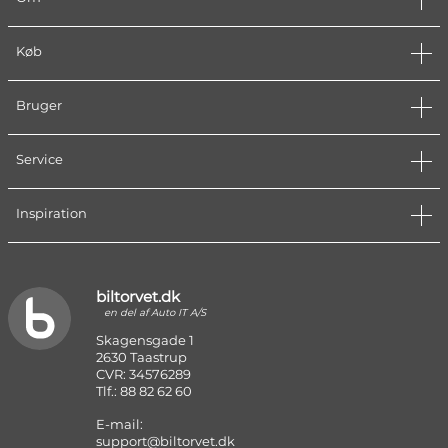
Køb
Bruger
Service
Inspiration
biltorvet.dk
en del af Auto IT A/S
Skagensgade 1
2630 Taastrup
CVR: 34576289
Tlf.: 88 82 62 60
E-mail:
support@biltorvet.dk