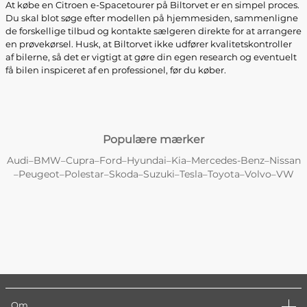
At købe en Citroen e-Spacetourer på Biltorvet er en simpel proces.
Du skal blot søge efter modellen på hjemmesiden, sammenligne
de forskellige tilbud og kontakte sælgeren direkte for at arrangere
en prøvekørsel. Husk, at Biltorvet ikke udfører kvalitetskontroller
af bilerne, så det er vigtigt at gøre din egen research og eventuelt
få bilen inspiceret af en professionel, før du køber.
Populære mærker
Audi
BMW
Cupra
Ford
Hyundai
Kia
Mercedes-Benz
Nissan
–
–
–
–
–
–
–
Peugeot
Polestar
Skoda
Suzuki
Tesla
Toyota
Volvo
VW
–
–
–
–
–
–
–
–
Om