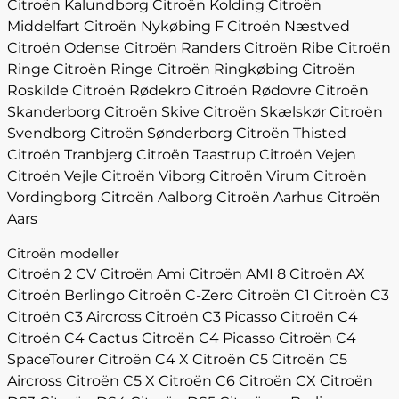
Citroën Kalundborg
Citroën Kolding
Citroën
Middelfart
Citroën Nykøbing F
Citroën Næstved
Citroën Odense
Citroën Randers
Citroën Ribe
Citroën
Ringe
Citroën Ringe
Citroën Ringkøbing
Citroën
Roskilde
Citroën Rødekro
Citroën Rødovre
Citroën
Skanderborg
Citroën Skive
Citroën Skælskør
Citroën
Svendborg
Citroën Sønderborg
Citroën Thisted
Citroën Tranbjerg
Citroën Taastrup
Citroën Vejen
Citroën Vejle
Citroën Viborg
Citroën Virum
Citroën
Vordingborg
Citroën Aalborg
Citroën Aarhus
Citroën
Aars
Citroën modeller
Citroën 2 CV
Citroën Ami
Citroën AMI 8
Citroën AX
Citroën Berlingo
Citroën C-Zero
Citroën C1
Citroën C3
Citroën C3 Aircross
Citroën C3 Picasso
Citroën C4
Citroën C4 Cactus
Citroën C4 Picasso
Citroën C4
SpaceTourer
Citroën C4 X
Citroën C5
Citroën C5
Aircross
Citroën C5 X
Citroën C6
Citroën CX
Citroën