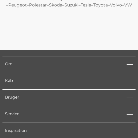
Peugeot
Polestar
Skoda
Suzuki
Tesla
Toyota
Volvo
VW
–
–
–
–
–
–
–
–
Om
Køb
Bruger
Service
Inspiration