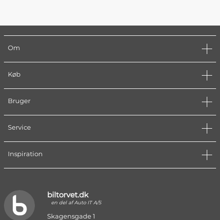
Om
Køb
Bruger
Service
Inspiration
biltorvet.dk
en del af Auto IT A/S
Skagensgade 1