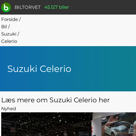
BILTORVET
45.127 biler
Forside
/
Bil
/
Suzuki
/
Celerio
Suzuki Celerio
Læs mere om Suzuki Celerio her
Nyhed