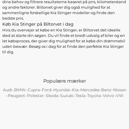
dine behov og filtrere resultaterne baseret på pris, kilometerstand
og andre faktorer. Biltorvet giver dig også mulighed for at
sammenligne forskellige Kia Stinger-modeller og finde den
bedste pris.
Køb Kia Stinger på Biltorvet i dag
Hvis du overvejer at købe en Kia Stinger, er Biltorvet det ideelle
sted at starte din søgen. Du vil finde et bredt udvalg af biler og en
let købsproces, der giver dig mulighed for at købe din drømmebil
uden besvær. Besøg os i dag for at finde den perfekte Kia Stinger
til dig.
Populære mærker
Audi
BMW
Cupra
Ford
Hyundai
Kia
Mercedes-Benz
Nissan
–
–
–
–
–
–
–
Peugeot
Polestar
Skoda
Suzuki
Tesla
Toyota
Volvo
VW
–
–
–
–
–
–
–
–