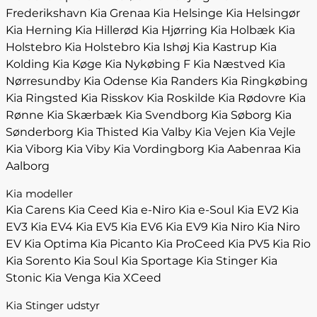
Frederikshavn
Kia Grenaa
Kia Helsinge
Kia Helsingør
Kia Herning
Kia Hillerød
Kia Hjørring
Kia Holbæk
Kia
Holstebro
Kia Holstebro
Kia Ishøj
Kia Kastrup
Kia
Kolding
Kia Køge
Kia Nykøbing F
Kia Næstved
Kia
Nørresundby
Kia Odense
Kia Randers
Kia Ringkøbing
Kia Ringsted
Kia Risskov
Kia Roskilde
Kia Rødovre
Kia
Rønne
Kia Skærbæk
Kia Svendborg
Kia Søborg
Kia
Sønderborg
Kia Thisted
Kia Valby
Kia Vejen
Kia Vejle
Kia Viborg
Kia Viby
Kia Vordingborg
Kia Aabenraa
Kia
Aalborg
Kia modeller
Kia Carens
Kia Ceed
Kia e-Niro
Kia e-Soul
Kia EV2
Kia
EV3
Kia EV4
Kia EV5
Kia EV6
Kia EV9
Kia Niro
Kia Niro
EV
Kia Optima
Kia Picanto
Kia ProCeed
Kia PV5
Kia Rio
Kia Sorento
Kia Soul
Kia Sportage
Kia Stinger
Kia
Stonic
Kia Venga
Kia XCeed
Kia Stinger udstyr