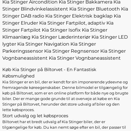
Kia Stinger Aircondition
Kia Stinger Bakkamera
Kia
Stinger Blindvinkelassistent
Kia Stinger Bluetooth
Kia
Stinger DAB radio
Kia Stinger Elektrisk bagklap
Kia
Stinger Elruder
Kia Stinger Fartpilot, adaptiv
Kia
Stinger Fartpilot
Kia Stinger Isofix
Kia Stinger
Klimaanlæg
Kia Stinger Læderinteriør
Kia Stinger LED
lygter
Kia Stinger Navigation
Kia Stinger
Parkeringssensor
Kia Stinger Regnsensor
Kia Stinger
Vognbaneassistent
Kia Stinger Vognbaneassistent
Køb Kia Stinger på Biltorvet - En Fantastisk
Købsmulighed
Kia Stinger er en bil, der er kendt for sin imponerende ydeevne og
fremragende køreegenskaber. Denne bilmodel er tilgængelig for
køb på Biltorvet, som er en online platform for både nye og brugte
biler. Der er mange gode grunde til at overveje at købe en Kia
Stinger på Biltorvet, herunder det store udvalg af biler og den
lette købsproces.
Stort udvalg og let købsproces
Biltorvet har et bredt udvalg af Kia Stinger biler, der er
tilgængelige for køb. Du kan nemt søge efter en bil, der passer til