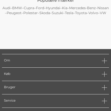
Populære mærker
Audi
BMW
Cupra
Ford
Hyundai
Kia
Mercedes-Benz
Nissan
–
–
–
–
–
–
–
Peugeot
Polestar
Skoda
Suzuki
Tesla
Toyota
Volvo
VW
–
–
–
–
–
–
–
–
Om
Køb
Bruger
Service