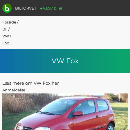
BILTORVET
44.897 biler
Forside
/
Bil
/
VW
/
Fox
VW Fox
Læs mere om VW Fox her
Anmeldelse