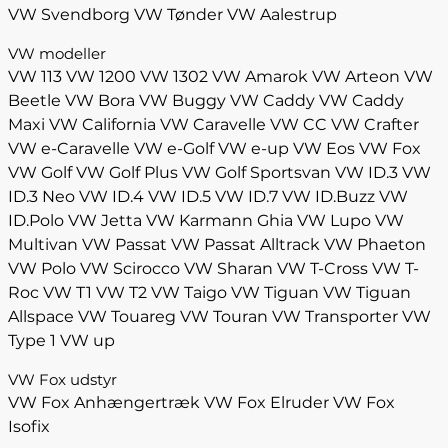
VW Svendborg
VW Tønder
VW Aalestrup
VW modeller
VW 113
VW 1200
VW 1302
VW Amarok
VW Arteon
VW
Beetle
VW Bora
VW Buggy
VW Caddy
VW Caddy
Maxi
VW California
VW Caravelle
VW CC
VW Crafter
VW e-Caravelle
VW e-Golf
VW e-up
VW Eos
VW Fox
VW Golf
VW Golf Plus
VW Golf Sportsvan
VW ID.3
VW
ID.3 Neo
VW ID.4
VW ID.5
VW ID.7
VW ID.Buzz
VW
ID.Polo
VW Jetta
VW Karmann Ghia
VW Lupo
VW
Multivan
VW Passat
VW Passat Alltrack
VW Phaeton
VW Polo
VW Scirocco
VW Sharan
VW T-Cross
VW T-
Roc
VW T1
VW T2
VW Taigo
VW Tiguan
VW Tiguan
Allspace
VW Touareg
VW Touran
VW Transporter
VW
Type 1
VW up
VW Fox udstyr
VW Fox Anhængertræk
VW Fox Elruder
VW Fox
Isofix