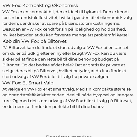
VW Fox: Kompakt og Økonomisk
VW Fox er en kompakt bil, der er ideel til bykørsel. Den er kendt
for sin brændstofeffektivitet, hvilket gør den til et økonomisk valg
for dem, der ønsker at spare på brændstofomkostningerne.
Desuden er VW Fox kendt for sin pålidelighed og holdbarhed,
hvilket betyder, at du kan forvente mange års problemfri kørsel.
Køb din VW Fox på Biltorvet
På Biltorvet kan du finde et stort udvalg af VW Fox biler. Uanset
om du er på udkig efter en ny eller brugt VW Fox, kan du være
sikker på at finde den rette bil til dine behov og budget på
Biltorvet. Og det bedste af det hele? Det er gratis for private at
sælge deres bil på Biltorvet, hvilket betyder, at du kan finde et
stort udvalg af VW Fox biler til salg fra private sælgere.
VW Fox: Et Smart Valg
At vælge en VW Fox er et smart valg. Med sin kompakte størrelse
og brændstofeffektivitet er den ideel til både bykørsel og længere
ture. Og med det store udvalg af VW Fox biler til salg på Biltorvet,
er det nemt at finde den perfekte bil til dine behov.