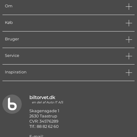
Om
Køb
Bruger
Service
Inspiration
biltorvet.dk
en del af Auto IT A/S
Skagensgade 1
2630 Taastrup
CVR: 34576289
Tlf.: 88 82 62 60
E-mail: