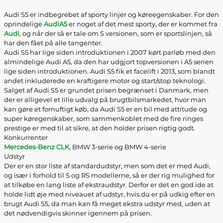
Audi S5 er indbegrebet af sporty linjer og køreegenskaber. For den
oprindelige
AudiA5
er noget af det mest sporty, der er kommet fra
Audi
, og når der så er tale om S versionen, som er sportslinjen, så
har den fået på alle tangenter.
Audi S5 har lige siden introduktionen i 2007 kørt parløb med den
almindelige Audi A5, da den har udgjort topversionen i A5 serien
lige siden introduktionen. Audi S5 fik et facelift i 2013, som blandt
andet inkluderede en kraftigere motor og start/stop teknologi.
Salget af Audi S5 er grundet prisen begrænset i Danmark, men
der er alligevel et lille udvalg på brugtbilsmarkedet, hvor man
kan gøre et fornuftigt køb, da Audi S5 er en bil med attitude og
super køregenskaber, som sammenkoblet med de fire ringes
prestige er med til at sikre, at den holder prisen rigtig godt.
Konkurrenter
Mercedes-Benz CLK
, BMW 3-serie og BMW 4-serie
Udstyr
Der er en stor liste af standardudstyr, men som det er med Audi,
og især i forhold til S og RS modellerne, så er der rig mulighed for
at tilkøbe en lang liste af ekstraudstyr. Derfor er det en god ide at
holde lidt øje med niveauet af udstyr, hvis du er på udkig efter en
brugt Audi S5, da man kan få meget ekstra udstyr med, uden at
det nødvendigvis skinner igennem på prisen.