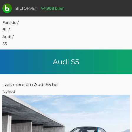
BILTORVET
44.908 biler
Forside
/
Bil
/
Audi
/
S5
Audi S5
Læs mere om Audi S5 her
Nyhed