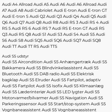
Audi A4 Allroad
Audi A5
Audi A6
Audi A6 Allroad
Audi
A7
Audi A8
Audi Cabriolet
Audi E-tron
Audi E-tron GT
Audi E-tron S
Audi Q2
Audi Q3
Audi Q4
Audi Q5
Audi
Q6
Audi Q7
Audi Q8
Audi R8
Audi RS 3
Audi RS 4
Audi
RS 5
Audi RS 6
Audi RS 7
Audi RS E-tron GT
Audi RS
Q3
Audi RS Q8
Audi S1
Audi S3
Audi S4
Audi S5
Audi
S6
Audi S8
Audi SQ5
Audi SQ6
Audi SQ7
Audi SQ8
Audi TT
Audi TT RS
Audi TTS
Audi S5 udstyr
Audi S5 Aircondition
Audi S5 Anhængertræk
Audi S5
Bakkamera
Audi S5 Blindvinkelassistent
Audi S5
Bluetooth
Audi S5 DAB radio
Audi S5 Elektrisk
bagklap
Audi S5 Elruder
Audi S5 Fartpilot, adaptiv
Audi S5 Fartpilot
Audi S5 Isofix
Audi S5 Klimaanlæg
Audi S5 Læderinteriør
Audi S5 LED lygter
Audi S5
Motorvarmer/bilvarmer
Audi S5 Navigation
Audi S5
Parkeringssensor
Audi S5 Start/stop-system
Audi S5
Vognbaneassistent
Audi S5 Vognbaneassistent