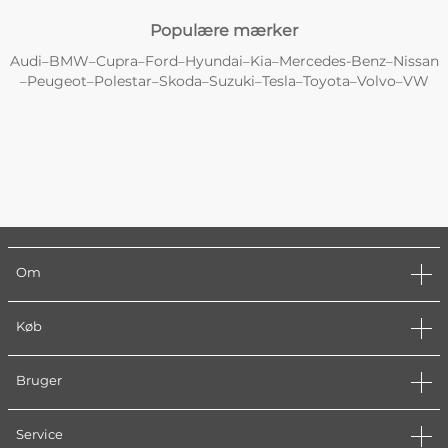
Populære mærker
Audi
BMW
Cupra
Ford
Hyundai
Kia
Mercedes-Benz
Nissan
–
–
–
–
–
–
–
Peugeot
Polestar
Skoda
Suzuki
Tesla
Toyota
Volvo
VW
–
–
–
–
–
–
–
–
Om
Køb
Bruger
Service