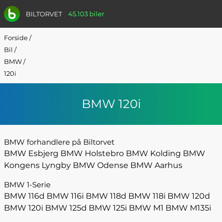
BILTORVET
45.103 biler
Forside
/
Bil
/
BMW
/
120i
BMW 120i
BMW forhandlere på Biltorvet
BMW Esbjerg
BMW Holstebro
BMW Kolding
BMW
Kongens Lyngby
BMW Odense
BMW Aarhus
BMW 1-Serie
BMW 116d
BMW 116i
BMW 118d
BMW 118i
BMW 120d
BMW 120i
BMW 125d
BMW 125i
BMW M1
BMW M135i