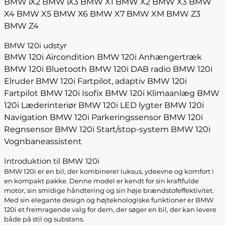
BMW iX2
BMW iX3
BMW X1
BMW X2
BMW X3
BMW
X4
BMW X5
BMW X6
BMW X7
BMW XM
BMW Z3
BMW Z4
BMW 120i udstyr
BMW 120i Aircondition
BMW 120i Anhængertræk
BMW 120i Bluetooth
BMW 120i DAB radio
BMW 120i
Elruder
BMW 120i Fartpilot, adaptiv
BMW 120i
Fartpilot
BMW 120i Isofix
BMW 120i Klimaanlæg
BMW
120i Læderinteriør
BMW 120i LED lygter
BMW 120i
Navigation
BMW 120i Parkeringssensor
BMW 120i
Regnsensor
BMW 120i Start/stop-system
BMW 120i
Vognbaneassistent
Introduktion til BMW 120i
BMW 120i er en bil, der kombinerer luksus, ydeevne og komfort i
en kompakt pakke. Denne model er kendt for sin kraftfulde
motor, sin smidige håndtering og sin høje brændstofeffektivitet.
Med sin elegante design og højteknologiske funktioner er BMW
120i et fremragende valg for dem, der søger en bil, der kan levere
både på stil og substans.