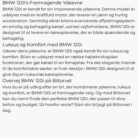
BMW 120i's Fremragende Ydeevne
BMW 120i er kendt for sin imponerende ydeevne. Denne model er
udstyret med en kraftfuld motor, der leverer en jævn og hurtig
acceleration. Samtidig sikrer bilens avancerede affjedringssystem
en smidig og behagelig kørsel, uanset vejforholdene. BMW 120i er
designet til at levere en køreoplevelse, der er både spændende og
behagelig.
Luksus og Komfort med BMW 120i
Udover dens ydeevne, er BMW 120i også kendt for sin luksus og
komfort. Bilen er udstyret med en række højteknologiske
funktioner, der gør kørsel til en fornøjelse. Fra det elegante interiør
til de komfortable sæder, er hver detalje i BMW 120i designet til at
give dig en luksuriøs køreoplevelse.
Overvej BMW 120i på Biltorvet
Hvis du er på udkig efter en bil, der kombinerer ydeevne, luksus
og komfort, er BMW 120i et fremragende valg. Og med Biltorvet
kan du nemt finde den perfekte BMW 120i, der passer til dine
behov og budget. Så hvorfor vente? Start din biljagt på Biltorvet i
dag.