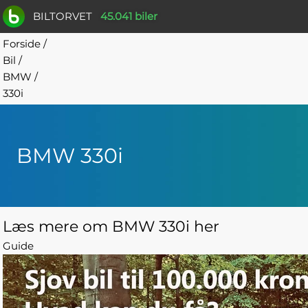
BILTORVET
45.041 biler
Forside
/
Bil
/
BMW
/
330i
BMW 330i
Læs mere om BMW 330i her
Guide