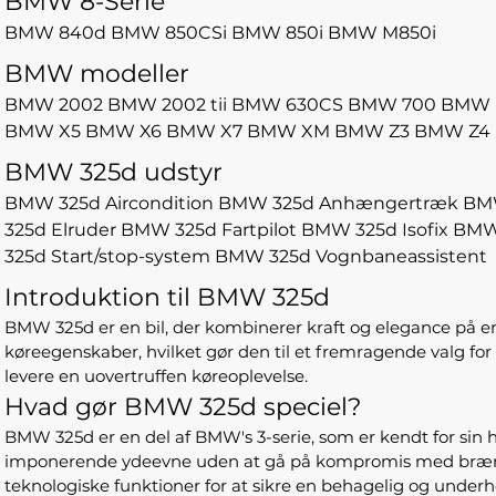
BMW 8-Serie
BMW 840d
BMW 850CSi
BMW 850i
BMW M850i
BMW modeller
BMW 2002
BMW 2002 tii
BMW 630CS
BMW 700
BMW 
BMW X5
BMW X6
BMW X7
BMW XM
BMW Z3
BMW Z4
BMW 325d udstyr
BMW 325d Aircondition
BMW 325d Anhængertræk
BM
325d Elruder
BMW 325d Fartpilot
BMW 325d Isofix
BMW
325d Start/stop-system
BMW 325d Vognbaneassistent
Introduktion til BMW 325d
BMW 325d er en bil, der kombinerer kraft og elegance på e
køreegenskaber, hvilket gør den til et fremragende valg fo
levere en uovertruffen køreoplevelse.
Hvad gør BMW 325d speciel?
BMW 325d er en del af BMW's 3-serie, som er kendt for sin h
imponerende ydeevne uden at gå på kompromis med brændst
teknologiske funktioner for at sikre en behagelig og under