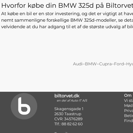
Hvorfor købe din BMW 325d på Biltorve
At købe en bil er en stor investering, og det er vigtigt at ha
nemt sammenligne forskellige BMW 325d-modeller, se detalj
velvidende at du har adgang til et af de største udvalg af bi
–
–
–
–
Audi
BMW
Cupra
Ford
Hy
biltorvet.dk
Om
Vi s
en del af Auto IT A/S
Mød
Skagensgade 1
Priv
2630 Taastrup
Beti
CVR: 34576289
Find
Tlf.: 88 82 62 60