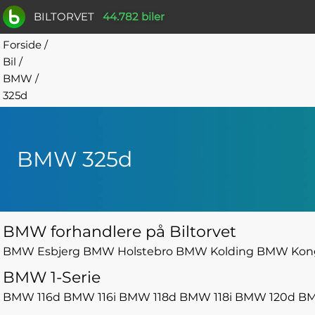
BILTORVET
44.782 biler
Forside
/
Bil
/
BMW
/
325d
BMW 325d
BMW forhandlere på Biltorvet
BMW Esbjerg
BMW Holstebro
BMW Kolding
BMW Kong
BMW 1-Serie
BMW 116d
BMW 116i
BMW 118d
BMW 118i
BMW 120d
BM