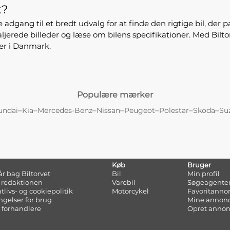
t?
ve adgang til et bredt udvalg for at finde den rigtige bil, der
erede billeder og læse om bilens specifikationer. Med Bilt
ler i Danmark.
Populære mærker
–
–
–
–
–
–
–
undai
Kia
Mercedes-Benz
Nissan
Peugeot
Polestar
Skoda
Su
Køb
Bruger
tår bag Biltorvet
Bil
Min profil
 redaktionen
Varebil
Søgeagente
atlivs- og cookiepolitik
Motorcykel
Favoritanno
ngelser for brug
Mine annon
 forhandlere
Opret anno