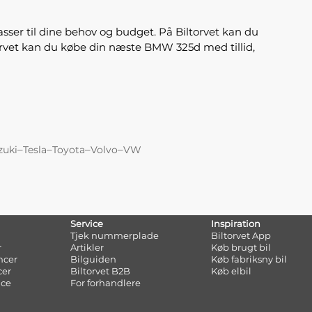
 passer til dine behov og budget. På Biltorvet kan du
orvet kan du købe din næste BMW 325d med tillid,
–
–
–
–
zuki
Tesla
Toyota
Volvo
VW
Service
Inspiration
Tjek nummerplade
Biltorvet App
r
Artikler
Køb brugt bil
ncer
Bilguiden
Køb fabriksny bil
cer
Biltorvet B2B
Køb elbil
nce
For forhandlere