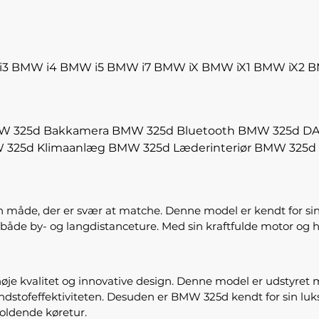
i3
BMW i4
BMW i5
BMW i7
BMW iX
BMW iX1
BMW iX2
B
W 325d Bakkamera
BMW 325d Bluetooth
BMW 325d DAB
 325d Klimaanlæg
BMW 325d Læderinteriør
BMW 325d 
n måde, der er svær at matche. Denne model er kendt for si
r både by- og langdistanceture. Med sin kraftfulde motor og 
øje kvalitet og innovative design. Denne model er udstyret m
ofeffektiviteten. Desuden er BMW 325d kendt for sin luksu
holdende køretur.